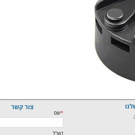
לנו
צור קשר
*
שם
ה
דוא"ל