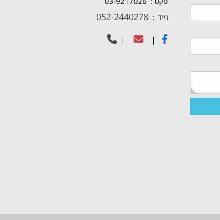
פקס : 03-9217026
052-2440278
נייד :
|
|