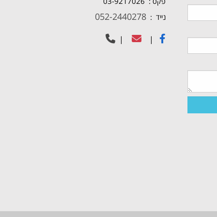
פקס : 03-9217026
052-2440278
נייד :
|
|