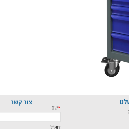
לנו
צור קשר
*
שם
ה
דוא"ל